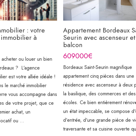
mobilier : votre
Appartement Bordeaux Sa
 immobilier à
Seurin avec ascenseur et
balcon
609000€
 acheter ou louer un bien
Bordeaux Saint-Seurin magnifique
ordeaux ? L'agence
appartement cinq pièces dans une
ier est votre alliée idéale !
résidence avec ascenseur à deux 
ns le marché immobilier
la basilique, des commerces et des
ierre vous accompagne dans
écoles. Ce bien entièrement rénov
es de votre projet, que ce
un état impeccable, se compose d'u
emier achat, un
d'entrée, d'une grande pièce de v
ocatif ou ...
traversante et sa cuisine ouverte qu