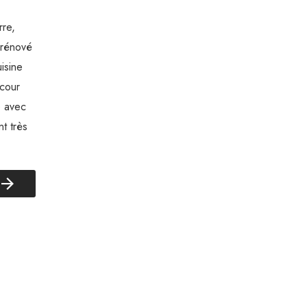
re,
 rénové
isine
cour
e avec
t très