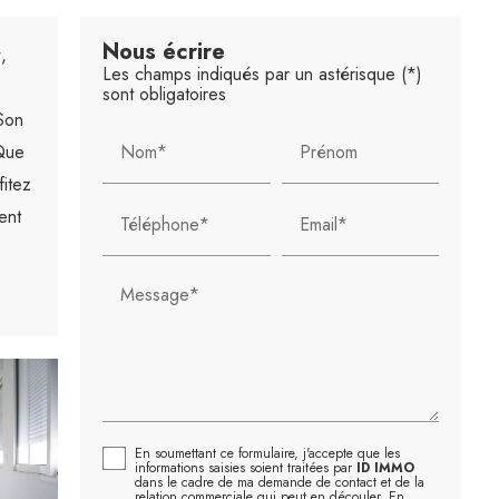
Nous écrire
r
,
Les champs indiqués par un astérisque (*)
sont obligatoires
Son
 Que
Nom*
Prénom
itez
ent
Téléphone*
Email*
Message*
En soumettant ce formulaire, j'accepte que les
informations saisies soient traitées par
ID IMMO
dans le cadre de ma demande de contact et de la
relation commerciale qui peut en découler.
En