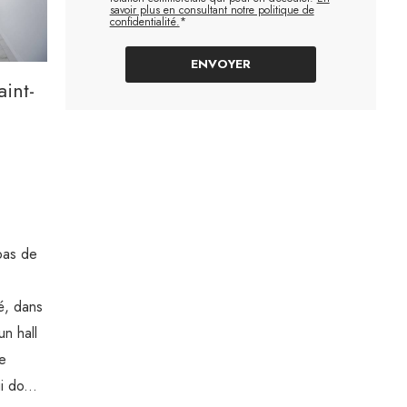
savoir plus en consultant notre politique de
confidentialité.
*
int-
pas de
é, dans
n hall
ie
i do...