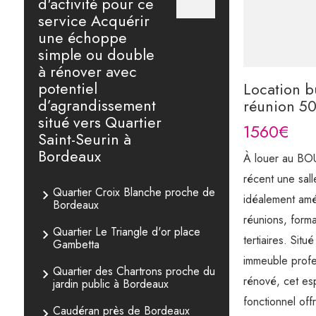
d'activité pour ce
service Acquérir
une échoppe
simple ou double
à rénover avec
potentiel
Location b
d’agrandissement
réunion 5
situé vers Quartier
1560€
Saint-Seurin à
Bordeaux
À louer au BOU
récent une sal
Quartier Croix Blanche proche de
idéalement amé
Bordeaux
réunions, format
Quartier Le Triangle d'or place
tertiaires. Situ
Gambetta
immeuble profe
Quartier des Chartrons proche du
rénové, cet esp
jardin public à Bordeaux
fonctionnel offr
Caudéran près de Bordeaux