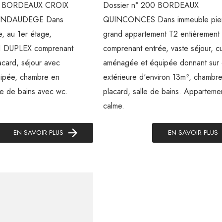
16 BORDEAUX CROIX
Dossier n° 200 BORDEAUX
NDAUDEGE Dans
QUINCONCES Dans immeuble pier
e, au 1er étage,
grand appartement T2 entièrement
1 DUPLEX comprenant
comprenant entrée, vaste séjour, cu
acard, séjour avec
aménagée et équipée donnant sur 
uipée, chambre en
extérieure d'environ 13m², chambr
le de bains avec wc.
placard, salle de bains. Appartemen
calme.
EN SAVOIR PLUS
EN SAVOIR PLUS