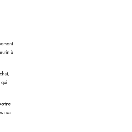
ssement
eurin à
chat,
 qui
votre
es nos