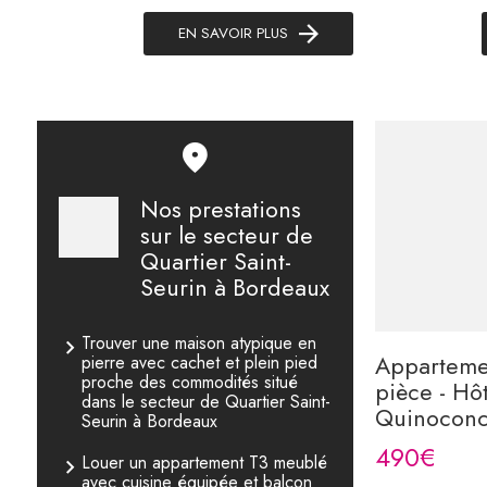
EN SAVOIR PLUS
Nos prestations
sur le secteur de
Quartier Saint-
Seurin à Bordeaux
Trouver une maison atypique en
Appartemen
pierre avec cachet et plein pied
proche des commodités situé
pièce - Hôt
dans le secteur de Quartier Saint-
Quinocon
Seurin à Bordeaux
490€
Louer un appartement T3 meublé
avec cuisine équipée et balcon