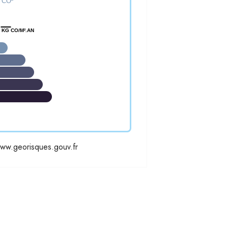
e CO²
KG CO/M².AN
w.georisques.gouv.fr