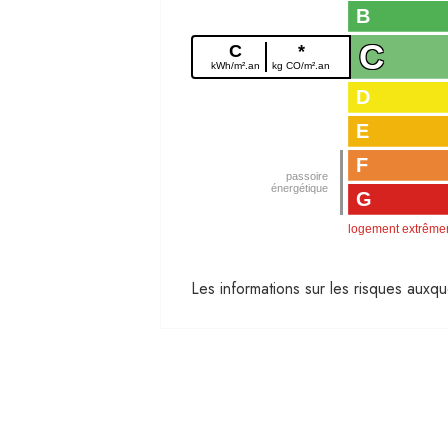
B
C
C
*
kWh/m².an
kg CO/m².an
D
E
F
G
logement extrême