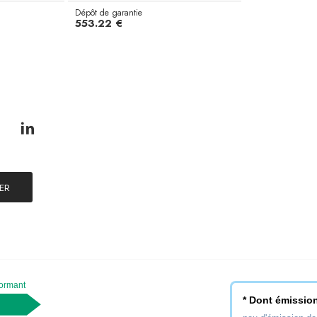
Dépôt de garantie
553.22 €
ER
formant
* Dont émission