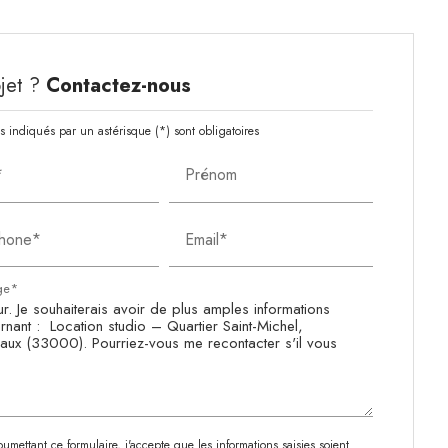
jet ?
Contactez-nous
 indiqués par un astérisque (*) sont obligatoires
*
Prénom
phone*
Email*
ge*
umettant ce formulaire, j'accepte que les informations saisies soient