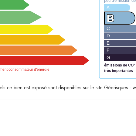
peu d'émission d
A
B
C
D
E
F
G
émissions de CO²
ment consommateur d'énergie
très importantes
ww